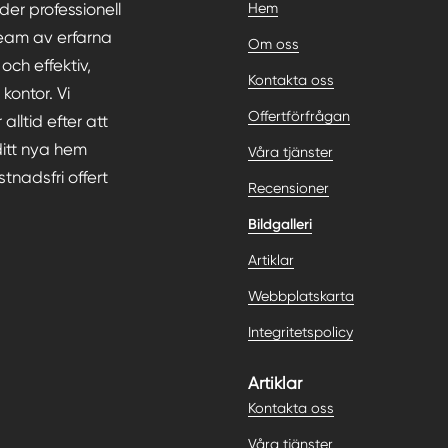
uder professionell
Hem
team av erfarna
Om oss
och effektiv,
Kontakta oss
kontor. Vi
Offertförfrågan
lltid efter att
ditt nya hem
Våra tjänster
tnadsfri offert
Recensioner
Bildgalleri
Artiklar
Webbplatskarta
Integritetspolicy
Artiklar
Kontakta oss
Våra tjänster