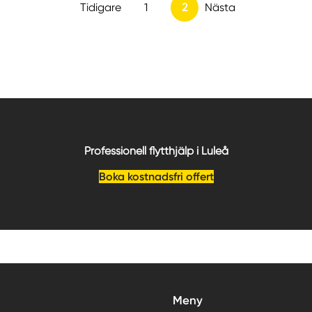
Tidigare
1
2
Nästa
Professionell flytthjälp i Luleå
Boka kostnadsfri offert
Meny