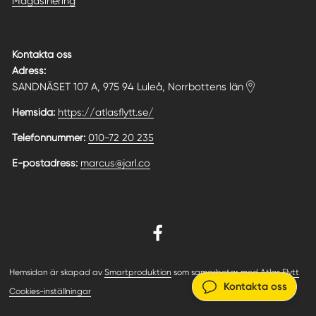
Magasinering
Kontakta oss
Adress:
SANDNÄSET 107 A, 975 94 Luleå, Norrbottens län
Hemsida:
https://atlasflytt.se/
Telefonnummer:
010-72 20 235
E-postadress:
marcus@jarl.co
Hemsidan är skapad av
Smartproduktion
som samarbetar med
Atlas Flytt
Kontakta oss
Cookies-inställningar